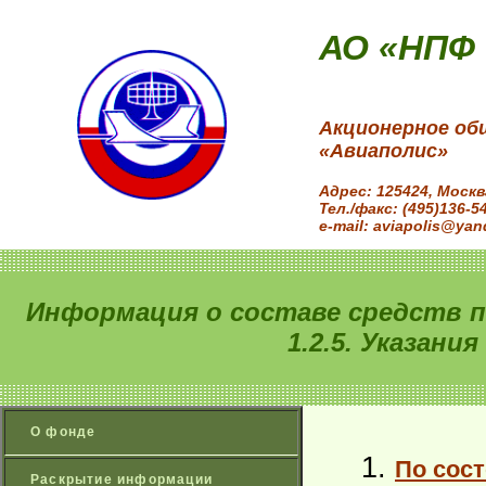
АО «НПФ
Акционерное об
«Авиаполис»
Адрес: 125424, Моск
Тел./факс: (495)136-5
e-mail: aviapolis@yan
Информация о составе средств п
1.2.5. Указани
О фонде
По сост
Раскрытие информации