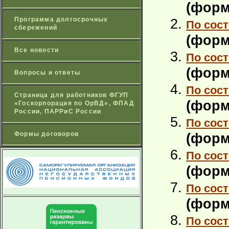
(форм
Программа долгосрочных
По сост
сбережений
(форм
Все новости
По сост
(форм
Вопросы и ответы
По сост
Страница для работников ФГУП
(форм
«Госкорпорация по ОрВД», ФПАД
России, ПАРРиС России
По сост
Формы договоров
(форм
По сост
(форм
По сост
(форм
По сост