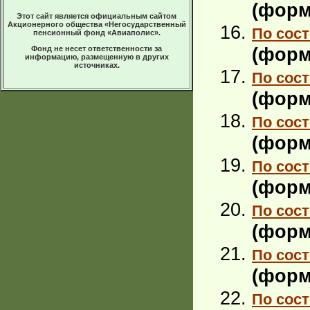
(форм
Этот сайт является официальным сайтом
Акционерного общества «Негосударственный
По сост
пенсионный фонд «Авиаполис».
(форм
Фонд не несет ответственности за
информацию, размещенную в других
источниках.
По сост
(форм
По сост
(форм
По сост
(форм
По сост
(форм
По сост
(форм
По сост