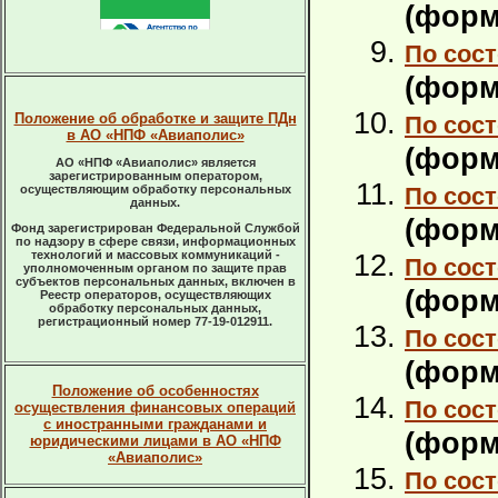
(форм
По сост
(форм
Положение об обработке и защите ПДн
По сост
в АО «НПФ «Авиаполис»
(форм
АО «НПФ «Авиаполис» является
зарегистрированным оператором,
осуществляющим обработку персональных
По сост
данных.
(форм
Фонд зарегистрирован Федеральной Службой
по надзору в сфере связи, информационных
технологий и массовых коммуникаций -
По сост
уполномоченным органом по защите прав
субъектов персональных данных, включен в
(форм
Реестр операторов, осуществляющих
обработку персональных данных,
регистрационный номер 77-19-012911.
По сост
(форм
Положение об особенностях
По сост
осуществления финансовых операций
с иностранными гражданами и
(форм
юридическими лицами в АО «НПФ
«Авиаполис»
По сост